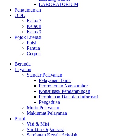
LABORATORIUM
Pengumuman
ODL
Kelas 7
Kelas 8
Kelas 9
Pojok Literasi
Puisi
Pantun
Cerpen
Beranda
Layanan
Standar Pelayanan
Pelayanan Tamu
Permohonan Narasumber
Konsultasi/ Pendampingan
Permintaan Data dan Informasi
Pengaduan
Motto Pelayanan
Maklumat Pelayanan
Profil
Visi & Misi
Struktur Organisasi
Sambutan Kepala Sekolah