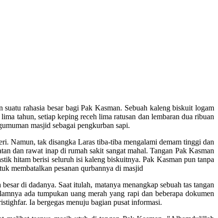
 suatu rahasia besar bagi Pak Kasman. Sebuah kaleng biskuit logam
ima tahun, setiap keping receh lima ratusan dan lembaran dua ribuan
ngumuman masjid sebagai pengkurban sapi.
eri. Namun, tak disangka Laras tiba-tiba mengalami demam tinggi dan
atan dan rawat inap di rumah sakit sangat mahal. Tangan Pak Kasman
k hitam berisi seluruh isi kaleng biskuitnya. Pak Kasman pun tanpa
untuk membatalkan pesanan qurbannya di masjid
besar di dadanya. Saat itulah, matanya menangkap sebuah tas tangan
i dalamnya ada tumpukan uang merah yang rapi dan beberapa dokumen
tighfar. Ia bergegas menuju bagian pusat informasi.