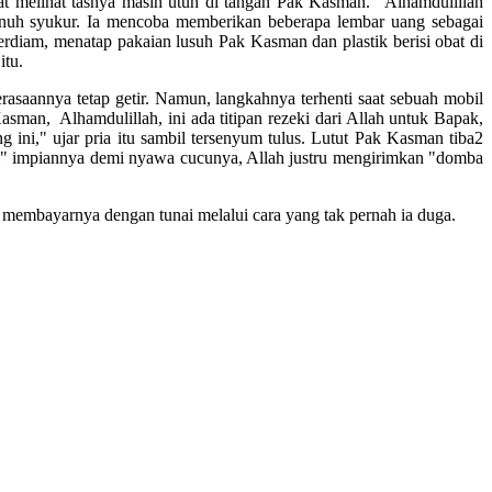
at melihat tasnya masih utuh di tangan Pak Kasman. "Alhamdulillah
penuh syukur. Ia mencoba memberikan beberapa lembar uang sebagai
rdiam, menatap pakaian lusuh Pak Kasman dan plastik berisi obat di
itu.
asaannya tetap getir. Namun, langkahnya terhenti saat sebuah mobil
sman, Alhamdulillah, ini ada titipan rezeki dari Allah untuk Bapak,
ini," ujar pria itu sambil tersenyum tulus. Lutut Pak Kasman tiba2
api" impiannya demi nyawa cucunya, Allah justru mengirimkan "domba
h membayarnya dengan tunai melalui cara yang tak pernah ia duga.