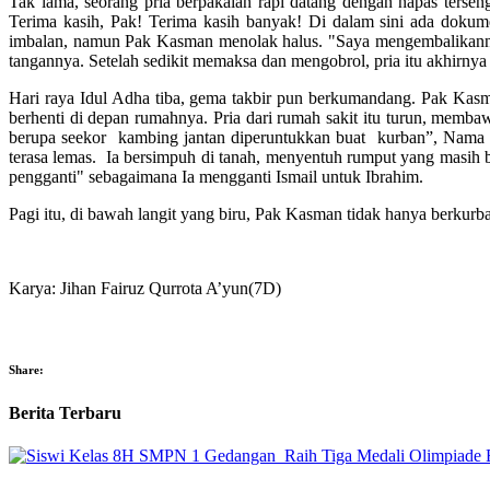
Tak lama, seorang pria berpakaian rapi datang dengan napas terse
Terima kasih, Pak! Terima kasih banyak! Di dalam sini ada dokum
imbalan, namun Pak Kasman menolak halus. "Saya mengembalikannya k
tangannya. Setelah sedikit memaksa dan mengobrol, pria itu akhirnya 
Hari raya Idul Adha tiba, gema takbir pun berkumandang. Pak Kasma
berhenti di depan rumahnya. Pria dari rumah sakit itu turun, memba
berupa seekor kambing jantan diperuntukkan buat kurban”, Nama Bap
terasa lemas. Ia bersimpuh di tanah, menyentuh rumput yang masih 
pengganti" sebagaimana Ia mengganti Ismail untuk Ibrahim.
Pagi itu, di bawah langit yang biru, Pak Kasman tidak hanya berkur
Karya: Jihan Fairuz Qurrota A’yun(7D)
Share:
Berita Terbaru