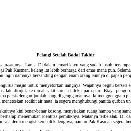
Pelangi Setelah Badai Takbir
tu-satunya, Laras. Di dalam lemari kayu yang sudah lusuh, tersimpan
 Pak Kasman, kaleng itu lebih berharga dari emas mana pun. Selama l
man ingin namanya bersanding dengan enam orang lainnya di papan pe
pengurus masjid untuk menyetorkan uangnya. Wajahnya begitu berseri-s
lalu dirujuk ke rumah sakit karena infeksi paru-paru. Biaya pengob
ama persis dengan jumlah uang di genggamannya. Ia menggenggam plasti
 meneteskan sedikit air mata, ia segera menghubungi panitia qurban 
iskuitnya kini benar-benar kosong, menyisakan ruang hampa yang sama 
ya, berharap menemukan identitas pemiliknya. Matanya terbelalak. D
 saja demi mengisi kembali kalengnya, namun Pak Kasman segera beris