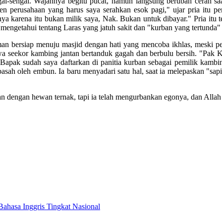
ngal-sengal. Wajahnya begitu pucat, namun langsung berubah cerah sa
en perusahaan yang harus saya serahkan esok pagi," ujar pria itu 
arena itu bukan milik saya, Nak. Bukan untuk dibayar." Pria itu te
mengetahui tentang Laras yang jatuh sakit dan "kurban yang tertunda" 
n bersiap menuju masjid dengan hati yang mencoba ikhlas, meski per
wa seekor kambing jantan bertanduk gagah dan berbulu bersih. "Pak Ka
ak sudah saya daftarkan di panitia kurban sebagai pemilik kambing 
basah oleh embun. Ia baru menyadari satu hal, saat ia melepaskan "s
ban dengan hewan ternak, tapi ia telah mengurbankan egonya, dan Alla