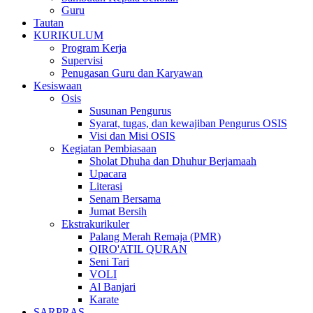
Guru
Tautan
KURIKULUM
Program Kerja
Supervisi
Penugasan Guru dan Karyawan
Kesiswaan
Osis
Susunan Pengurus
Syarat, tugas, dan kewajiban Pengurus OSIS
Visi dan Misi OSIS
Kegiatan Pembiasaan
Sholat Dhuha dan Dhuhur Berjamaah
Upacara
Literasi
Senam Bersama
Jumat Bersih
Ekstrakurikuler
Palang Merah Remaja (PMR)
QIRO'ATIL QURAN
Seni Tari
VOLI
Al Banjari
Karate
SARPRAS