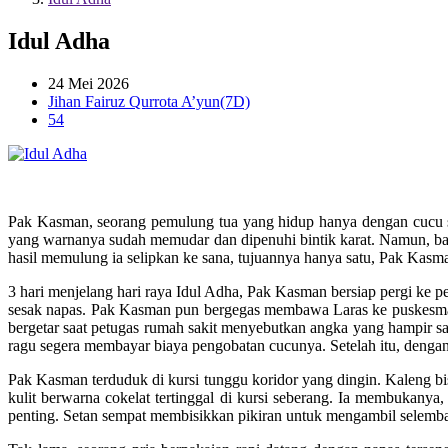
Idul Adha
24 Mei 2026
Jihan Fairuz Qurrota A’yun(7D)
54
Pak Kasman, seorang pemulung tua yang hidup hanya dengan cucu sa
yang warnanya sudah memudar dan dipenuhi bintik karat. Namun, bagi
hasil memulung ia selipkan ke sana, tujuannya hanya satu, Pak Kas
3 hari menjelang hari raya Idul Adha, Pak Kasman bersiap pergi ke 
sesak napas. Pak Kasman pun bergegas membawa Laras ke puskesmas, 
bergetar saat petugas rumah sakit menyebutkan angka yang hampir s
ragu segera membayar biaya pengobatan cucunya. Setelah itu, dengan
Pak Kasman terduduk di kursi tunggu koridor yang dingin. Kaleng b
kulit berwarna cokelat tertinggal di kursi seberang. Ia membukan
penting. Setan sempat membisikkan pikiran untuk mengambil selembar