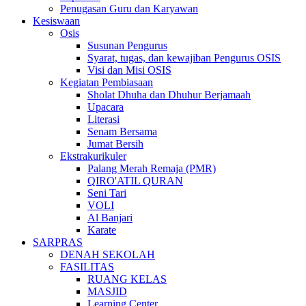
Penugasan Guru dan Karyawan
Kesiswaan
Osis
Susunan Pengurus
Syarat, tugas, dan kewajiban Pengurus OSIS
Visi dan Misi OSIS
Kegiatan Pembiasaan
Sholat Dhuha dan Dhuhur Berjamaah
Upacara
Literasi
Senam Bersama
Jumat Bersih
Ekstrakurikuler
Palang Merah Remaja (PMR)
QIRO'ATIL QURAN
Seni Tari
VOLI
Al Banjari
Karate
SARPRAS
DENAH SEKOLAH
FASILITAS
RUANG KELAS
MASJID
Learning Center