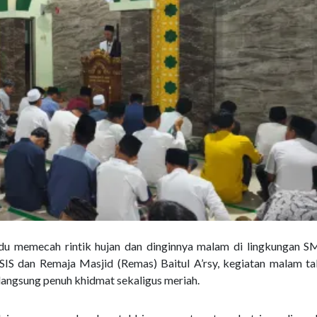
u memecah rintik hujan dan dinginnya malam di lingkungan 
IS dan Remaja Masjid (Remas) Baitul A’rsy, kegiatan malam ta
angsung penuh khidmat sekaligus meriah.