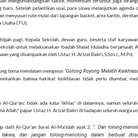
elain mengumandangkan takbir, momentum tersebut juga dirang
 baru. Setelah pelantikan usai, para siswa melanjutkan agenda 
gan menyusuri rute mulai dari lapangan basket, area kantin, dereta
ta Usaha (TU).
ijjah pagi, Kepala Sekolah, dewan guru, beserta staf karyawan
ekolah untuk melaksanakan ibadah Shalat Iduladha berjamaah. 
an yang disampaikan oleh Ustaz H. Arizal Bakri, S.Sos.I., M.Pd.
usung tema mendalam mengenai
"Gotong Royong Melatih Keikhlas
nekankan bahwa hakikat keikhlasan tidak perlu diumbar, mel
m Al-Qur'an; tidak ada kata 'ikhlas' di dalamnya, namun seluruh
 Allah," papar Ustaz H. Arizal Bakri di hadapan seluruh warga se
p dalil Al-Qur'an Surat Al-Ma'idah ayat 2,
"...Dan tolong-menol
 takwa, dan jangan tolong-menolong dalam berbuat dos