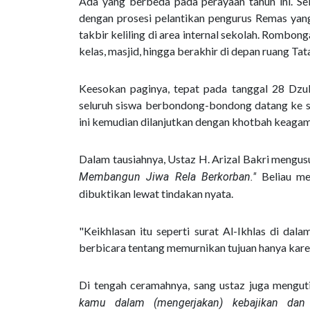
Ada yang berbeda pada perayaan tahun ini. S
dengan prosesi pelantikan pengurus Remas yang
takbir keliling di area internal sekolah. Rombon
kelas, masjid, hingga berakhir di depan ruang Ta
Keesokan paginya, tepat pada tanggal 28 Dzulh
seluruh siswa berbondong-bondong datang ke s
ini kemudian dilanjutkan dengan khotbah keagama
Dalam tausiahnya, Ustaz H. Arizal Bakri meng
Beliau me
Membangun Jiwa Rela Berkorban."
dibuktikan lewat tindakan nyata.
"Keikhlasan itu seperti surat Al-Ikhlas di dala
berbicara tentang memurnikan tujuan hanya karena
Di tengah ceramahnya, sang ustaz juga menguti
kamu dalam (mengerjakan) kebajikan dan