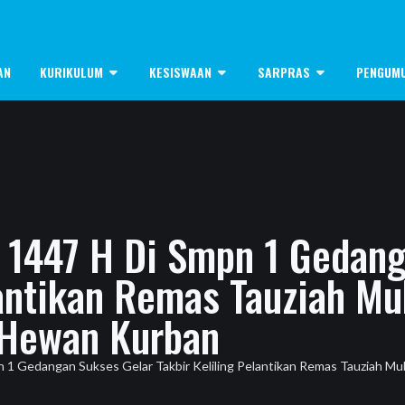
AN
KURIKULUM
KESISWAAN
SARPRAS
PENGUM
 1447 H Di Smpn 1 Gedang
lantikan Remas Tauziah M
 Hewan Kurban
 1 Gedangan Sukses Gelar Takbir Keliling Pelantikan Remas Tauziah 