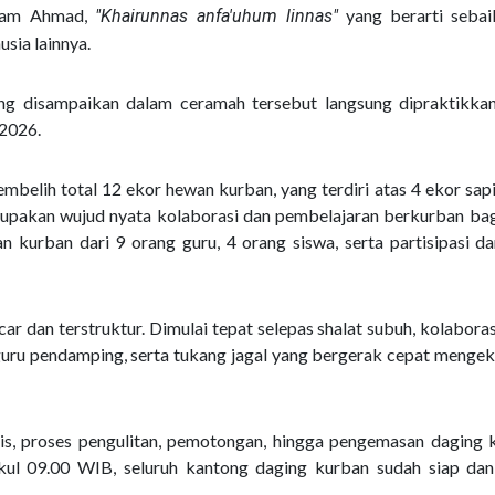
Imam Ahmad,
yang berarti sebai
"Khairunnas anfa'uhum linnas"
sia lainnya.
ang disampaikan dalam ceramah tersebut langsung dipraktikka
 2026.
belih total 12 ekor hewan kurban, yang terdiri atas 4 ekor sapi
upakan wujud nyata kolaborasi dan pembelajaran berkurban bag
urban dari 9 orang guru, 4 orang siswa, serta partisipasi dar
r dan terstruktur. Dimulai tepat selepas shalat subuh, kolaboras
 guru pendamping, serta tukang jagal yang bergerak cepat mengek
is, proses pengulitan, pemotongan, hingga pengemasan daging 
pukul 09.00 WIB, seluruh kantong daging kurban sudah siap dan