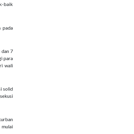
k-baik
n pada
 dan 7
i para
i wali
i solid
sekusi
kurban
 mulai