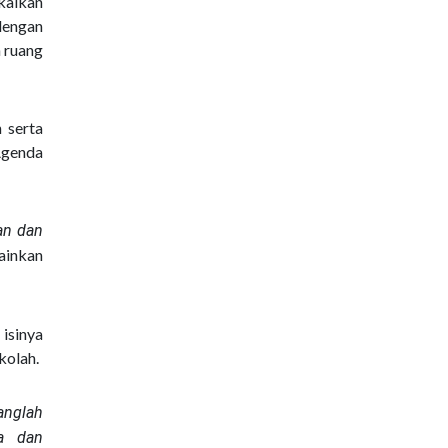
kaikan
dengan
n ruang
 serta
Agenda
an dan
ainkan
 isinya
kolah.
anglah
a dan