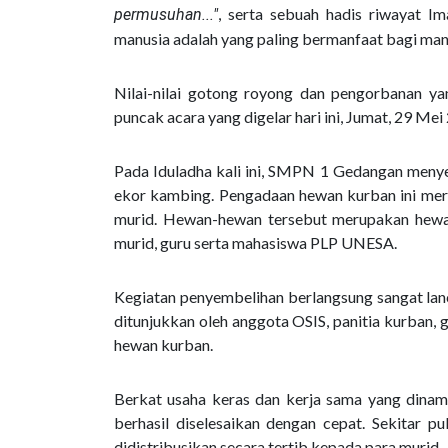
, serta sebuah hadis riwayat 
permusuhan..."
manusia adalah yang paling bermanfaat bagi manu
Nilai-nilai gotong royong dan pengorbanan y
puncak acara yang digelar hari ini, Jumat, 29 Mei
Pada Iduladha kali ini, SMPN 1 Gedangan menyem
ekor kambing. Pengadaan hewan kurban ini mer
murid. Hewan-hewan tersebut merupakan hewan k
murid, guru serta mahasiswa PLP UNESA.
Kegiatan penyembelihan berlangsung sangat lanca
ditunjukkan oleh anggota OSIS, panitia kurban,
hewan kurban.
Berkat usaha keras dan kerja sama yang dinam
berhasil diselesaikan dengan cepat. Sekitar 
didistribusikan secara tertib kepada para murid.