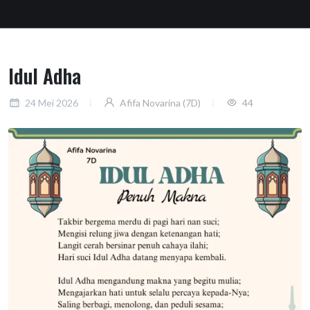
Idul Adha
24 Mei 2026
Afifa Novarina (7D)
44