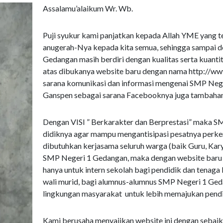
Assalamu’alaikum Wr. Wb.
Puji syukur kami panjatkan kepada Allah YME yang 
anugerah-Nya kepada kita semua, sehingga sampai det
Gedangan masih berdiri dengan kualitas serta kuanti
atas dibukanya website baru dengan nama http://ww
sarana komunikasi dan informasi mengenai SMP Neg
Ganspen sebagai sarana Facebooknya juga tambah
Dengan VISI ” Berkarakter dan Berprestasi” maka
didiknya agar mampu mengantisipasi pesatnya perke
dibutuhkan kerjasama seluruh warga (baik Guru, Kar
SMP Negeri 1 Gedangan, maka dengan website baru i
hanya untuk intern sekolah bagi pendidik dan tenaga
wali murid, bagi alumnus-alumnus SMP Negeri 1 Geda
lingkungan masyarakat untuk lebih memajukan pendi
Kami berusaha menyajikan website ini dengan sebaik